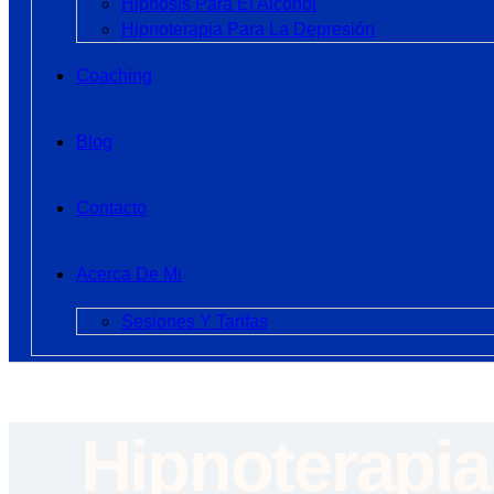
Hipnosis Para El Alcohol
Hipnoterapia Para La Depresión
Coaching
Blog
Contacto
Acerca De Mi
Sesiones Y Tarifas
Hipnoterapia