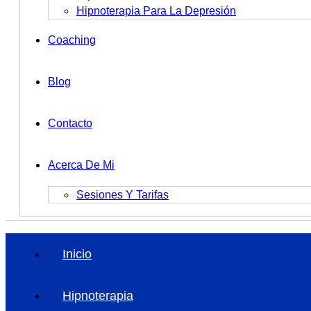
Hipnoterapia Para La Depresión
Coaching
Blog
Contacto
Acerca De Mi
Sesiones Y Tarifas
Inicio
Hipnoterapia