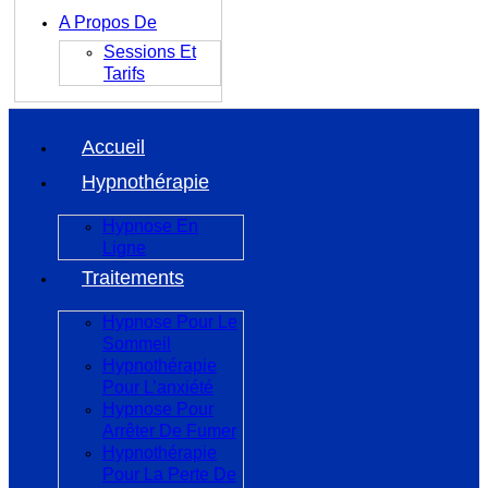
A Propos De
Sessions Et
Tarifs
Accueil
Hypnothérapie
Hypnose En
Ligne
Traitements
Hypnose Pour Le
Sommeil
Hypnothérapie
Pour L’anxiété
Hypnose Pour
Arrêter De Fumer
Hypnothérapie
Pour La Perte De